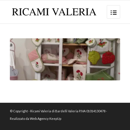
© Copyright - Ricami Valeria di Bardelli Valeria P.IVA 01014130478 -
Realizzato da
Web Agency
KeepUp