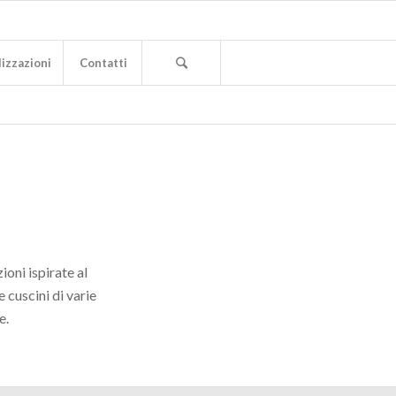
izzazioni
Contatti
oni ispirate al
 cuscini di varie
e.