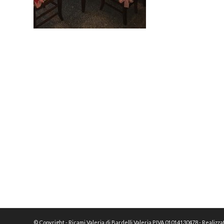
© Copyright - Ricami Valeria di Bardelli Valeria P.IVA 01014130478 - Realizz