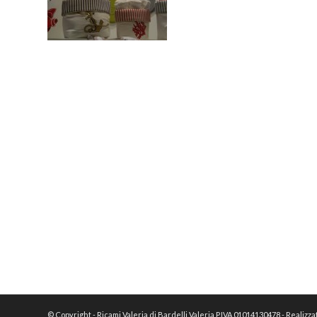
© Copyright - Ricami Valeria di Bardelli Valeria P.IVA 01014130478 - Realizz