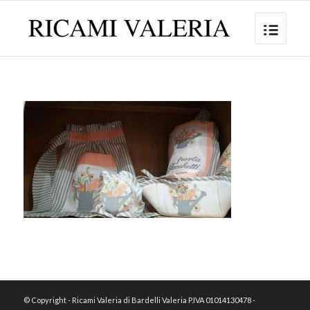
© Copyright - Ricami Valeria di Bardelli Valeria P.IVA 01014130478 -